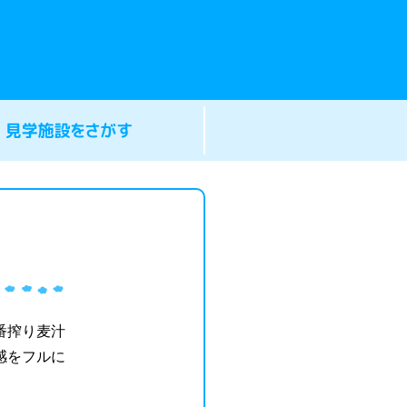
番搾り麦汁
感をフルに