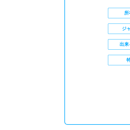
所
ジ
出来