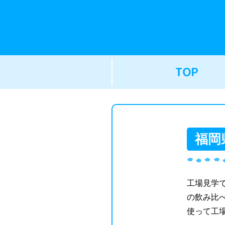
福岡
工場見学
の飲み比
使って工