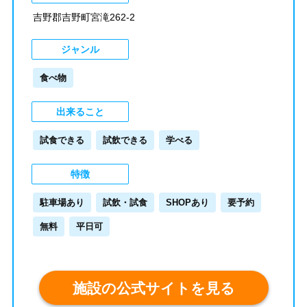
吉野郡吉野町宮滝262-2
ジャンル
食べ物
出来ること
試食できる
試飲できる
学べる
特徴
駐車場あり
試飲・試食
SHOPあり
要予約
無料
平日可
施設の公式サイトを見る